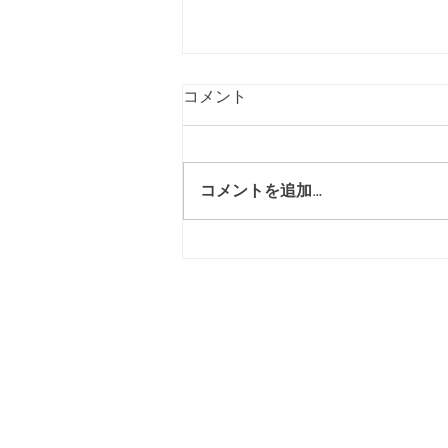
コメント
コメントを追加…
新作のお知らせ：キーボのさ
くさく発売中！
​連絡先
mardecoyandaga@gmail
​利用規約