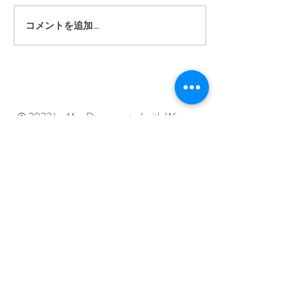
コメントを追加…
「ナイチャのミ
ー」発売！
​利用規約
© 2022 by Mar Deco created with
Wix.com