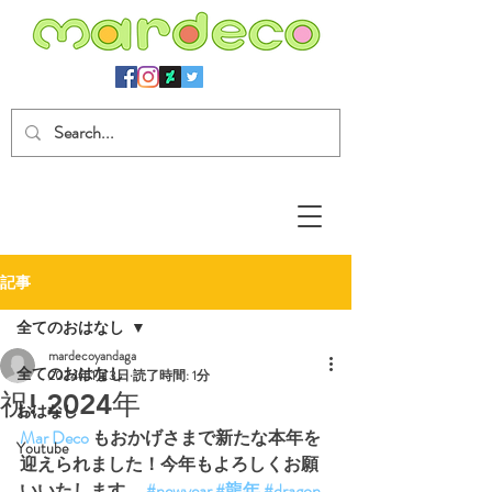
記事
全てのおはなし
mardecoyandaga
全てのおはなし
2024年1月3日
読了時間: 1分
祝! 2024年
おはなし
Mar Deco
 もおかげさまで新たな本年を
Youtube
迎えられました！今年もよろしくお願
いいたします。 
#newyear
#龍年
#dragon