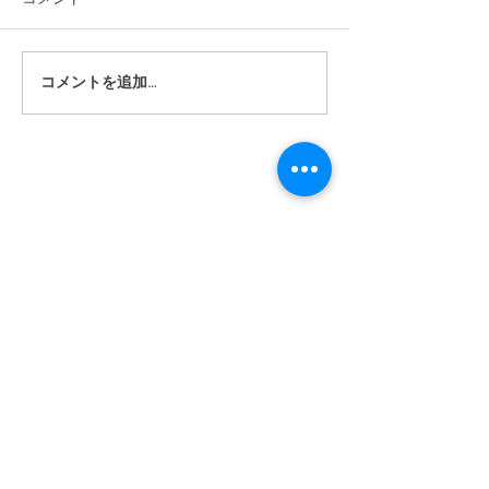
ポーキー
おはなし ー はぐれこぞう
コメントを追加…
​利用規約
© 2022 by Mar Deco created with
Wix.com