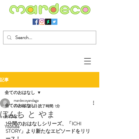
記事
全てのおはなし
mardecoyandaga
全てのおはなし
2023年2月6日
読了時間: 1分
ぼんち と やま
おはなし
1分間のおはなしシリーズ、「ICHI 
Youtube
STORY」より新たなエピソードをリリ
ース！