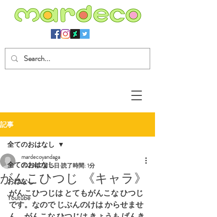
記事
全てのおはなし
mardecoyandaga
全てのおはなし
2022年2月15日
読了時間: 1分
がんこひつじ 《キャラ》
おはなし
がんこひつじは とてもがんこな ひつじ 
Youtube
です。なので じぶんのけは からせませ
ん。がんこな ひつじは きょうも げんき