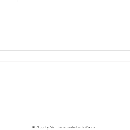
ポーキー
.com
ホーム
絵本
マンガ
お
© 2022 by Mar Deco created with
Wix.com