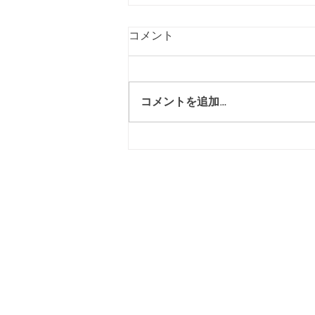
ぼんち と やま
コメント
1分間のおはなしシリーズ、
「ICHI STORY」より新たなエピ
ソードをリリース！ いつも恵ま
コメントを追加…
れている おやまさんたち を うら
やましがる ぼんち。その結末
は・・・？
​連絡先
mardecoyandaga@gmail
​利用規約