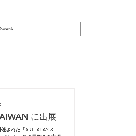
1分
 TAIWAN に出展
催された「ART JAPAN &