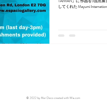
TAIWAN」に 作品を3点
してくれた Mayumi Internation
す！ #art...
.com
ホーム
絵本
マンガ
お
© 2022 by Mar Deco created with
Wix.com